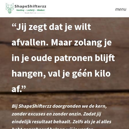
menu
“Jij zegt dat je wilt
ngen
afvallen. Maar zolang je
 policy
in je oude patronen blijft
oneel
hangen, val je géén kilo
onele
s zijn
af.”
kelijk om
bsite te
ken. Ze
Bij ShapeShifterzz doorgronden we de kern,
 gebruikt
zonder excuses en zonder onzin. Zodat jij
asisfuncties
eindelijk resultaat behaalt. Zelfs als je al alles
der deze