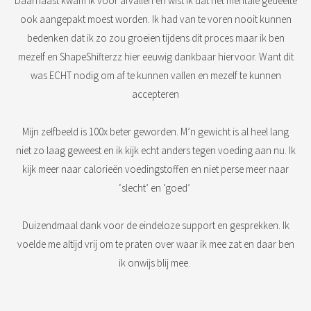
Daarnaast kwam ik voor afvallen en wist ik dat het mentale gedeelte
ook aangepakt moest worden. Ik had van te voren nooit kunnen
bedenken dat ik zo zou groeien tijdens dit proces maar ik ben
mezelf en ShapeShifterzz hier eeuwig dankbaar hiervoor. Want dit
was ECHT nodig om af te kunnen vallen en mezelf te kunnen
accepteren
Mijn zelfbeeld is 100x beter geworden. M’n gewicht is al heel lang
niet zo laag geweest en ik kijk echt anders tegen voeding aan nu. Ik
kijk meer naar calorieën voedingstoffen en niet perse meer naar
‘slecht’ en ‘goed’
Duizendmaal dank voor de eindeloze support en gesprekken. Ik
voelde me altijd vrij om te praten over waar ik mee zat en daar ben
ik onwijs blij mee.