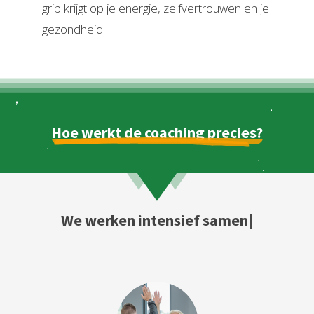
grip krijgt op je energie, zelfvertrouwen en je
gezondheid.
Hoe werkt de coaching precies?
W
e
w
e
r
k
e
n
i
n
t
e
n
s
i
e
f
s
a
m
e
n