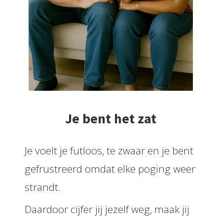
 op de
e. Hierdoor
 website-
ren
nte
enties
gebaseerd
 gedrag van
ezoeker.
Je bent het zat
uren
Je voelt je futloos, te zwaar en je bent
gefrustreerd omdat elke poging weer
strandt.
Daardoor cijfer jij jezelf weg, maak jij