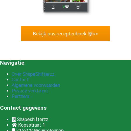
Bekijk ons receptenboek 📖👀
Navigatie
Over ShapeShifterzz
Contact
Algemene voorwaarden
Privacy verklaring
Partners
Contact gegevens
Shapeshifterzz
Kopsstraat 1
2152CV
Nieuw-Vennep