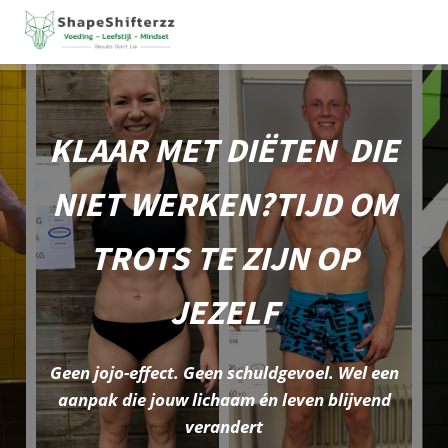
ngen
KLAAR MET DIËTEN DIE
 policy
NIET WERKEN?TIJD OM
oneel
TROTS TE ZIJN OP
onele
s zijn
JEZELF
kelijk om
bsite te
ken. Ze
Geen jojo-effect. Geen schuldgevoel. Wel een
 gebruikt
aanpak die jouw lichaam én leven blijvend
asisfuncties
verandert
der deze