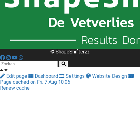
© ShapeShifterzz
Edit page
Dashboard
Settings
Website Design
Page cached on Fri. 7 Aug 10:06
Renew cache