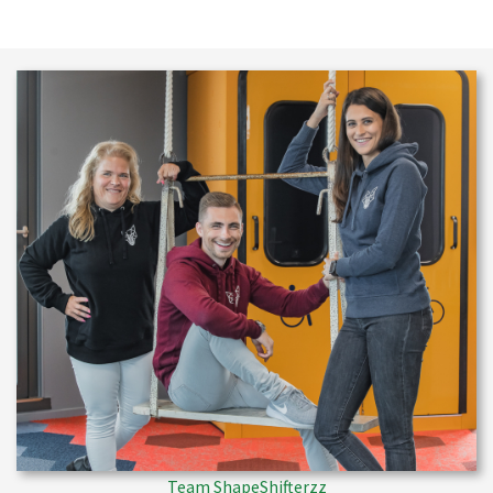
Team ShapeShifterzz