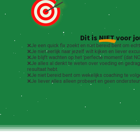
Dit is
NIET
voor jo
❌Je een quick fix zoekt en niet bereid bent om echt
❌Je niet eerlijk naar jezelf wilt kijken en liever excu
❌Je blijft wachten op het ‘perfecte moment’ (dat N
❌Je alles al denkt te weten over voeding en gedrag
resultaat hebt.
❌Je niet bereid bent om wekelijks coaching te volg
❌Je liever alles alleen probeert en geen ondersteun