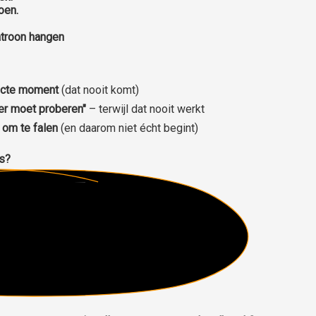
oen.
patroon hangen
ecte moment
(dat nooit komt)
er moet proberen"
– terwijl dat nooit werkt
 om te falen
(en daarom niet écht begint)
as?