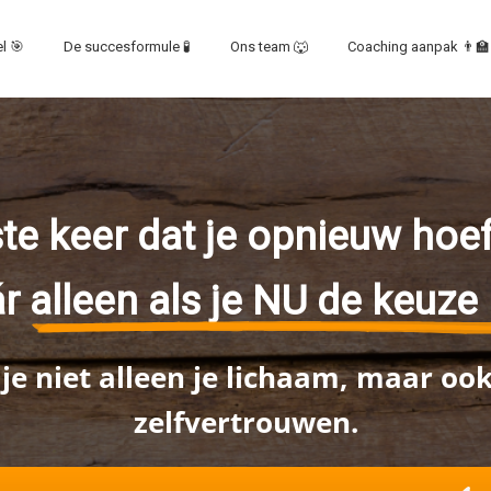
l 🎯
De succesformule 🧪
Ons team 🐺
Coaching aanpak 👨‍🏫
tste keer dat je opnieuw hoe
ár
alleen als je NU de keuze
e niet alleen je lichaam, maar ook 
zelfvertrouwen.