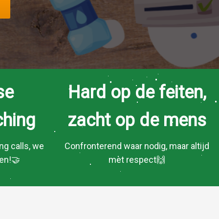
se
Hard op de feiten,
hing
zacht op de mens
g calls, we
Confronterend waar nodig, maar altijd
en!🤝
met respect🙌