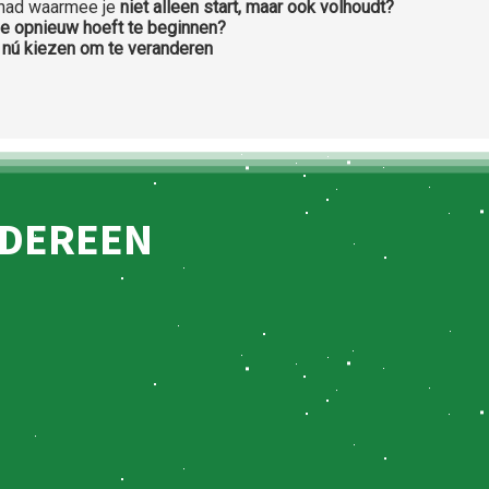
 had waarmee je
niet alleen start, maar ook volhoudt?
 je opnieuw hoeft te beginnen?
s nú kiezen om te veranderen
EDEREEN