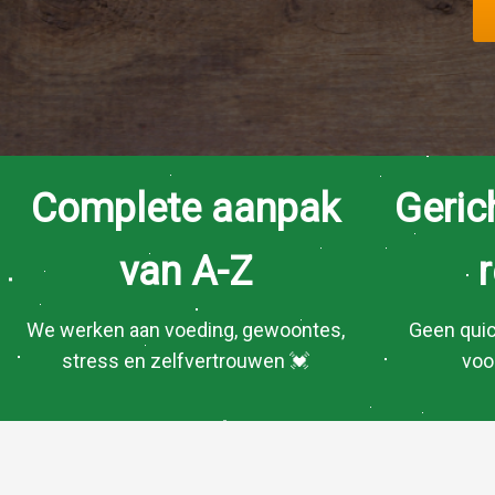
ezoeker.
Voorkeuren opslaan
Complete aanpak
Geric
van A-Z
We werken aan voeding, gewoontes,
Geen quic
stress en zelfvertrouwen 💓
voor