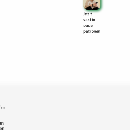
Je zit
vast in
oude
patronen
..
en.
en.