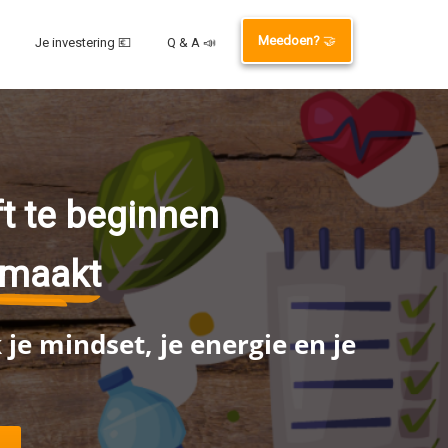
Meedoen?
🤝
Je investering 💶
Q & A 📣
ft te beginnen
 maakt
je mindset, je energie en je