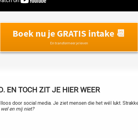
Boek nu je GRATIS intake 📆
En transformeer je leven
D. EN TOCH ZIT JE HIER WEER
oelloos door social media. Je ziet mensen die het wél lukt. Strak
wel en mij niet?