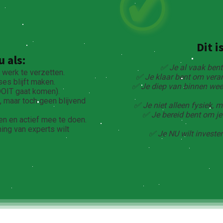
Dit i
u als:
✅ Je al vaak bent
 werk te verzetten.
✅ Je klaar bent om vera
ses blijft maken.
✅ Je diep van binnen weet 
OOIT gaat komen).
, maar toch geen blijvend
✅ Je niet alleen fysiek, 
✅ Je bereid bent om je
en en actief mee te doen.
ing van experts wilt
✅ Je NU wilt invester