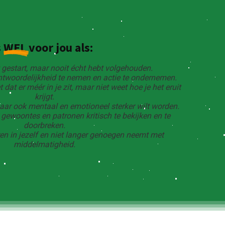
s
WEL
voor jou als:
 gestart, maar nooit écht hebt volgehouden.
ntwoordelijkheid te nemen en actie te ondernemen.
dat er méér in je zit, maar niet weet hoe je het eruit
krijgt.
maar ook mentaal en emotioneel sterker wilt worden.
 gewoontes en patronen kritisch te bekijken en te
doorbreken.
en in jezelf en niet langer genoegen neemt met
middelmatigheid.