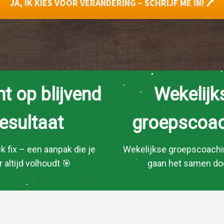
JA, IK KIES VOOR VERANDERING – SCHRIJF ME IN! 🖊
ht op blijvend
Wekelijk
resultaat
groeps
coac
k fix – een aanpak die je
Wekelijkse groepscoachin
 altijd volhoudt 🎯
gaan het samen do