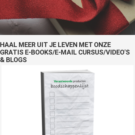
s kan de
e niet
oneren.
ieken
ische
HAAL MEER UIT JE LEVEN MET ONZE
s worden
GRATIS E-BOOKS/E-MAIL CURSUS/VIDEO'S
kt om
& BLOGS
em
tie te
elen over
drag van
zoeker op
site.
ing
ingcookies
 gebruikt
oekers te