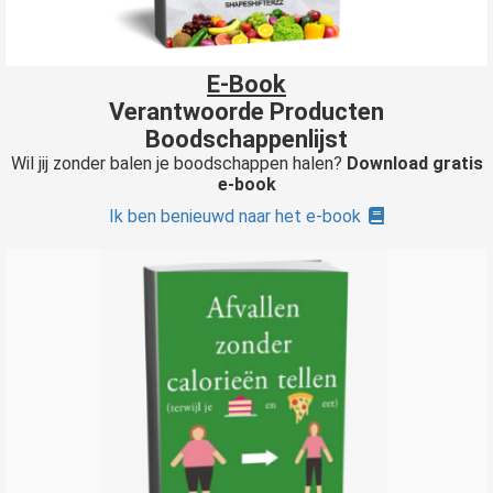
 op de
e. Hierdoor
 website-
E-Book
ren
Verantwoorde Producten
nte
Boodschappenlijst
enties
Wil jij zonder balen je boodschappen halen?
Download gratis
gebaseerd
e-book
 gedrag van
Ik ben benieuwd naar het e-book
ezoeker.
uren