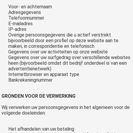
 op de
Voor- en achternaam
Adresgegevens
e. Hierdoor
Telefoonnummer
 website-
E-mailadres
ren
IP-adres
nte
Overige persoonsgegevens die u actief verstrekt
bijvoorbeeld door een profiel op deze website aan te
enties
maken, in correspondentie en telefonisch
gebaseerd
Gegevens over uw activiteiten op onze website
 gedrag van
Gegevens over uw surfgedrag over verschillende websites
ezoeker.
heen (bijvoorbeeld omdat dit bedrijf onderdeel is van een
advertentienetwerk)
Internetbrowser en apparaat type
Bankrekeningnummer
uren
GRONDEN VOOR DE VERWERKING
Wij verwerken uw persoonsgegevens in het algemeen voor de
volgende doeleinden:
Het afhandelen van uw betaling