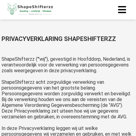
ngen
PRIVACYVERKLARING SHAPESHIFTERZZ
 policy
ShapeShifterzz ('''wij''), gevestigd in Hoofddorp, Nederland, is
verantwoordelijk voor de verwerking van persoonsgegevens
zoals weergegeven in deze privacyverklaring.
oneel
onele
ShapeShifterzz acht zorgvuldige verwerking van
persoonsgegevens van het grootste belang.
s zijn
Persoonsgegevens worden zorgvuldig verwerkt en beveiligd.
kelijk om
Bij de verwerking houden we ons aan de vereisten van de
bsite te
Algemene Verordening Gegevensbescherming (de "AVG").
ken. Ze
Deze Privacyverklaring zet uiteen hoe wij uw gegevens
verzamelen en gebruiken, in overeenstemming met de AVG.
 gebruikt
asisfuncties
In deze Privacyverklaring leggen wij uit welke
der deze
persoonsgegevens wij verzamelen en gebruiken, en met welk