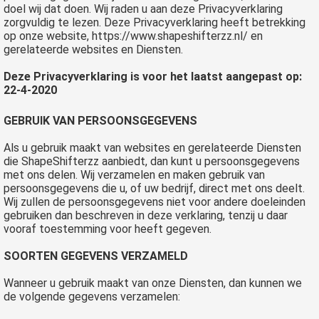
s kan de
doel wij dat doen. Wij raden u aan deze Privacyverklaring
zorgvuldig te lezen. Deze Privacyverklaring heeft betrekking
e niet
op onze website, https://www.shapeshifterzz.nl/ en
oneren.
gerelateerde websites en Diensten.
ieken
Deze Privacyverklaring is voor het laatst aangepast op:
22-4-2020
ische
s worden
GEBRUIK VAN PERSOONSGEGEVENS
kt om
em
Als u gebruik maakt van websites en gerelateerde Diensten
tie te
die ShapeShifterzz aanbiedt, dan kunt u persoonsgegevens
met ons delen. Wij verzamelen en maken gebruik van
elen over
persoonsgegevens die u, of uw bedrijf, direct met ons deelt.
drag van
Wij zullen de persoonsgegevens niet voor andere doeleinden
zoeker op
gebruiken dan beschreven in deze verklaring, tenzij u daar
vooraf toestemming voor heeft gegeven.
site.
SOORTEN GEGEVENS VERZAMELD
ing
ingcookies
Wanneer u gebruik maakt van onze Diensten, dan kunnen we
de volgende gegevens verzamelen:
 gebruikt
oekers te