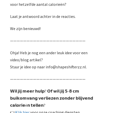
voor hetzelfde aantal calorieën?
Laat je antwoord achter in de reacties.
We zijn benieuwd!
———————————————————————
Ohja! Heb je nog een ander leuk idee voor een
video/blog artikel?
Stuur je idee op naar info@shapeshifterzz.nl.
———————————————————————
𝗪𝗶𝗹 𝗷𝗶𝗷 𝗺𝗲𝗲𝗿 𝗵𝘂𝗹𝗽? 𝗢𝗳 𝘄𝗶𝗹 𝗷𝗶𝗷 𝟱-𝟴 𝗰𝗺
𝗯𝘂𝗶𝗸𝗼𝗺𝘃𝗮𝗻𝗴 𝘃𝗲𝗿𝗹𝗶𝗲𝘇𝗲𝗻 𝘇𝗼𝗻𝗱𝗲𝗿 𝗯𝗹𝗶𝗷𝘃𝗲𝗻𝗱
𝗰𝗮𝗹𝗼𝗿𝗶𝗲ë𝗻 𝘁𝗲𝗹𝗹𝗲𝗻?
👉
Klik hier
voor onze coaching diensten