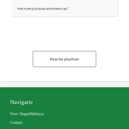
Hoe meet je je buikcentimeters op?
Reactie plaatsen
Navigatie
Over ShapeShifterzz
Contact