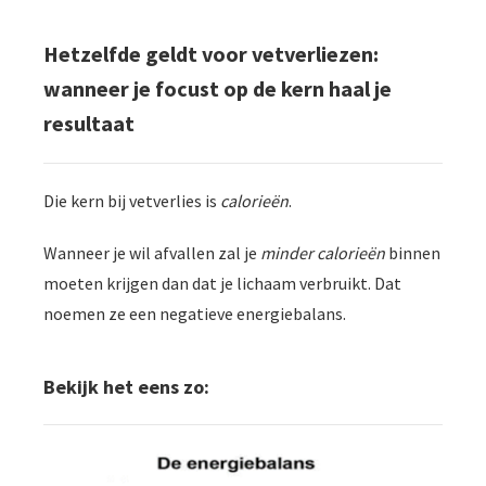
 op de
e. Hierdoor
Hetzelfde geldt voor vetverliezen:
 website-
wanneer je focust op de kern haal je
ren
resultaat
nte
enties
gebaseerd
Die kern bij vetverlies is
calorieën
.
 gedrag van
ezoeker.
Wanneer je wil afvallen zal je
minder calorieën
binnen
moeten krijgen dan dat je lichaam verbruikt. Dat
uren
noemen ze een negatieve energiebalans.
Bekijk het eens zo: