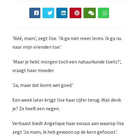
s kan de
e niet
oneren.
ieken
'Néé, mam', zegt Ilse. 'Ik ga niet meer leren. Ik ga nu
ische
naar mijn vrienden toe.'
s worden
kt om
'Maar je hebt morgen toch een natuurkunde toets?',
em
tie te
vraagt haar moeder.
elen over
drag van
'Ja, maar dat komt wel goed.'
zoeker op
site.
Een week later krijgt Ilse haar cijfer terug. Wat denk
je? Ze heeft een negen.
ing
ingcookies
Verbaast biedt Angelique haar excuus aan waarop Ilse
 gebruikt
zegt 'Ja mam, ik heb gewoon op de kern gefocust'.
oekers te