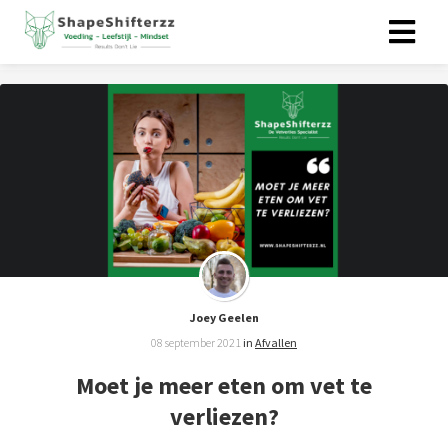
ngen
 policy
oneel
onele
s zijn
kelijk om
Joey Geelen
bsite te
08 september 2021
in
Afvallen
ken. Ze
Moet je meer eten om vet te
 gebruikt
verliezen?
asisfuncties
der deze