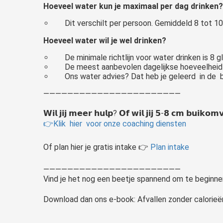
Hoeveel water kun je maximaal per dag drinken?
Dit verschilt per persoon. Gemiddeld 8 tot 10
Hoeveel water wil je wel drinken?
De minimale richtlijn voor water drinken is 8 
De meest aanbevolen dagelijkse hoeveelheid vo
Ons water advies? Dat heb je geleerd in de
———————————————————————
𝗪𝗶𝗹 𝗷𝗶𝗷 𝗺𝗲𝗲𝗿 𝗵𝘂𝗹𝗽? 𝗢𝗳 𝘄𝗶𝗹 𝗷𝗶𝗷 𝟱-𝟴 𝗰𝗺 𝗯𝘂𝗶𝗸𝗼𝗺𝘃
👉Klik hier voor onze coaching diensten
Of plan hier je gratis intake 👉
Plan intake
———————————————————————
Vind je het nog een beetje spannend om te beginnen
Download dan ons e-book: Afvallen zonder calorieë