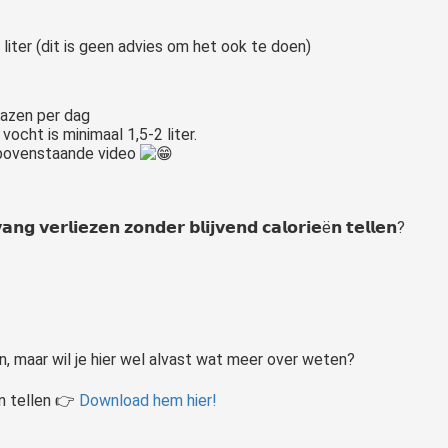
 liter (dit is geen advies om het ook te doen)
glazen per dag
cht is minimaal 1,5-2 liter.
 bovenstaande video
𝗮𝗻𝗴 𝘃𝗲𝗿𝗹𝗶𝗲𝘇𝗲𝗻 𝘇𝗼𝗻𝗱𝗲𝗿 𝗯𝗹𝗶𝗷𝘃𝗲𝗻𝗱 𝗰𝗮𝗹𝗼𝗿𝗶𝗲ë𝗻 𝘁𝗲𝗹𝗹𝗲𝗻?
, maar wil je hier wel alvast wat meer over weten?
n tellen 👉
Download hem hier!